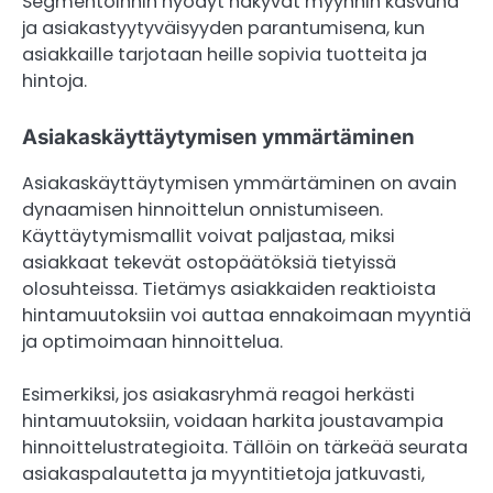
Segmentoinnin hyödyt näkyvät myynnin kasvuna
ja asiakastyytyväisyyden parantumisena, kun
asiakkaille tarjotaan heille sopivia tuotteita ja
hintoja.
Asiakaskäyttäytymisen ymmärtäminen
Asiakaskäyttäytymisen ymmärtäminen on avain
dynaamisen hinnoittelun onnistumiseen.
Käyttäytymismallit voivat paljastaa, miksi
asiakkaat tekevät ostopäätöksiä tietyissä
olosuhteissa. Tietämys asiakkaiden reaktioista
hintamuutoksiin voi auttaa ennakoimaan myyntiä
ja optimoimaan hinnoittelua.
Esimerkiksi, jos asiakasryhmä reagoi herkästi
hintamuutoksiin, voidaan harkita joustavampia
hinnoittelustrategioita. Tällöin on tärkeää seurata
asiakaspalautetta ja myyntitietoja jatkuvasti,