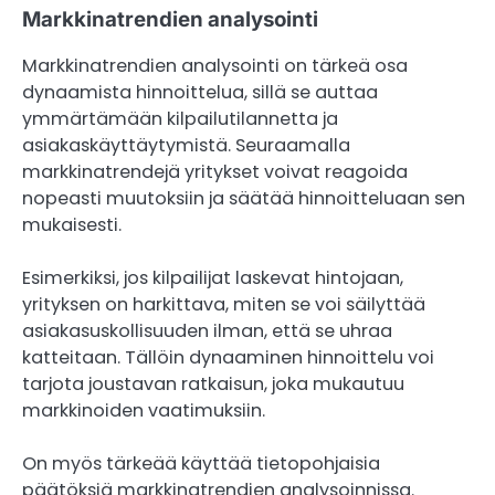
Markkinatrendien analysointi
Markkinatrendien analysointi on tärkeä osa
dynaamista hinnoittelua, sillä se auttaa
ymmärtämään kilpailutilannetta ja
asiakaskäyttäytymistä. Seuraamalla
markkinatrendejä yritykset voivat reagoida
nopeasti muutoksiin ja säätää hinnoitteluaan sen
mukaisesti.
Esimerkiksi, jos kilpailijat laskevat hintojaan,
yrityksen on harkittava, miten se voi säilyttää
asiakasuskollisuuden ilman, että se uhraa
katteitaan. Tällöin dynaaminen hinnoittelu voi
tarjota joustavan ratkaisun, joka mukautuu
markkinoiden vaatimuksiin.
On myös tärkeää käyttää tietopohjaisia
päätöksiä markkinatrendien analysoinnissa.