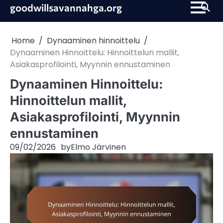
Skip
goodwillsavannahga.org
to
content
Home
Dynaaminen hinnoittelu
Dynaaminen Hinnoittelu: Hinnoittelun mallit,
Asiakasprofilointi, Myynnin ennustaminen
Dynaaminen Hinnoittelu:
Hinnoittelun mallit,
Asiakasprofilointi, Myynnin
ennustaminen
09/02/2026
by
Elmo Järvinen