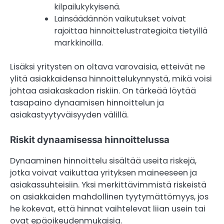
kilpailukykyisenä.
Lainsäädännön vaikutukset voivat
rajoittaa hinnoittelustrategioita tietyillä
markkinoilla.
Lisäksi yritysten on oltava varovaisia, etteivät ne
ylitä asiakkaidensa hinnoittelukynnystä, mikä voisi
johtaa asiakaskadon riskiin. On tärkeää löytää
tasapaino dynaamisen hinnoittelun ja
asiakastyytyväisyyden välillä.
Riskit dynaamisessa hinnoittelussa
Dynaaminen hinnoittelu sisältää useita riskejä,
jotka voivat vaikuttaa yrityksen maineeseen ja
asiakassuhteisiin. Yksi merkittävimmistä riskeistä
on asiakkaiden mahdollinen tyytymättömyys, jos
he kokevat, että hinnat vaihtelevat liian usein tai
ovat epäoikeudenmukaisia.