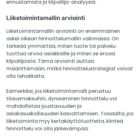
ennustamista ja kilpailija-analyysiä.
Liiketoimintamallin arviointi
Liiketoimintamallin arviointi on ensimmäinen
askel oikean hinnoittelumallin valinnassa. On
tärkeää ymmärtää, miten tuote tai palvelu
tuottaa arvoa asiakkaille ja miten se eroaa
kilpailijoista. Tämä arviointi auttaa
määrittämään, mitkä hinnoittelustrategiat voivat
olla tehokkaita.
Esimerkiksi, jos liiketoimintamalli perustuu
tilausmaksuihin, dynaaminen hinnoittelu voi
mahdollistaa joustavuuden ja
asiakasuskollisuuden kasvattamisen. Toisaalta, jos
liiketoiminta myy kertakäyttötuotteita, kiinteä
hinnoittelu voi olla järkevämpää.