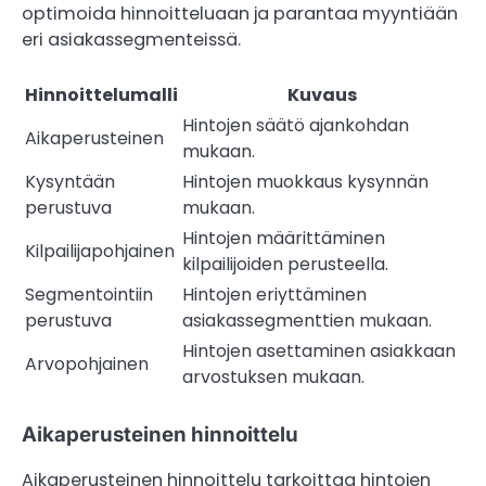
optimoida hinnoitteluaan ja parantaa myyntiään
eri asiakassegmenteissä.
Hinnoittelumalli
Kuvaus
Hintojen säätö ajankohdan
Aikaperusteinen
mukaan.
Kysyntään
Hintojen muokkaus kysynnän
perustuva
mukaan.
Hintojen määrittäminen
Kilpailijapohjainen
kilpailijoiden perusteella.
Segmentointiin
Hintojen eriyttäminen
perustuva
asiakassegmenttien mukaan.
Hintojen asettaminen asiakkaan
Arvopohjainen
arvostuksen mukaan.
Aikaperusteinen hinnoittelu
Aikaperusteinen hinnoittelu tarkoittaa hintojen