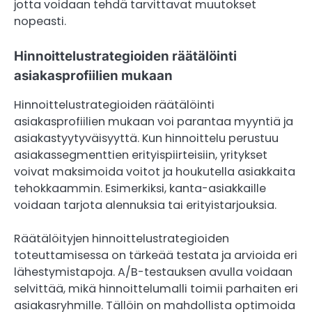
jotta voidaan tehdä tarvittavat muutokset
nopeasti.
Hinnoittelustrategioiden räätälöinti
asiakasprofiilien mukaan
Hinnoittelustrategioiden räätälöinti
asiakasprofiilien mukaan voi parantaa myyntiä ja
asiakastyytyväisyyttä. Kun hinnoittelu perustuu
asiakassegmenttien erityispiirteisiin, yritykset
voivat maksimoida voitot ja houkutella asiakkaita
tehokkaammin. Esimerkiksi, kanta-asiakkaille
voidaan tarjota alennuksia tai erityistarjouksia.
Räätälöityjen hinnoittelustrategioiden
toteuttamisessa on tärkeää testata ja arvioida eri
lähestymistapoja. A/B-testauksen avulla voidaan
selvittää, mikä hinnoittelumalli toimii parhaiten eri
asiakasryhmille. Tällöin on mahdollista optimoida