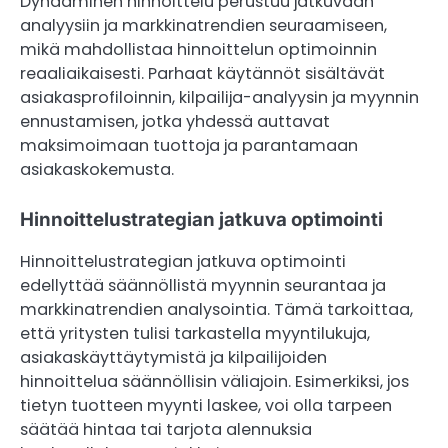
Dynaaminen hinnoittelu perustuu jatkuvaan
analyysiin ja markkinatrendien seuraamiseen,
mikä mahdollistaa hinnoittelun optimoinnin
reaaliaikaisesti. Parhaat käytännöt sisältävät
asiakasprofiloinnin, kilpailija-analyysin ja myynnin
ennustamisen, jotka yhdessä auttavat
maksimoimaan tuottoja ja parantamaan
asiakaskokemusta.
Hinnoittelustrategian jatkuva optimointi
Hinnoittelustrategian jatkuva optimointi
edellyttää säännöllistä myynnin seurantaa ja
markkinatrendien analysointia. Tämä tarkoittaa,
että yritysten tulisi tarkastella myyntilukuja,
asiakaskäyttäytymistä ja kilpailijoiden
hinnoittelua säännöllisin väliajoin. Esimerkiksi, jos
tietyn tuotteen myynti laskee, voi olla tarpeen
säätää hintaa tai tarjota alennuksia