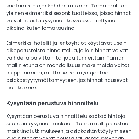
säätämistä ajankohdan mukaan. Tämä malli on
yleinen esimerkiksi sesonkituotteissa, joissa hinnat
voivat nousta kysynnän kasvaessa tiettyinä
aikoina, kuten lomakausina.
Esimerkiksi hotellit ja lentoyhtiöt käyttävät usein
aikaperusteista hinnoittelua, jolloin hinnat voivat
vaihdella päivittäin tai jopa tunneittain. Tämän
mallin etuna on mahdollisuus maksimoida voitot
huippuaikoina, mutta se voi myös johtaa
asiakastyytymättömyyteen, jos hinnat nousevat
liian korkeiksi.
Kysyntään perustuva hinnoittelu
Kysyntään perustuva hinnoittelu säätää hintoja
suoraan kysynnän mukaan. Tämä malli perustuu
markkinatutkimukseen ja asiakaskäyttäytymiseen,
jolloin hinnat voivat nousta tai laskea kysynnän