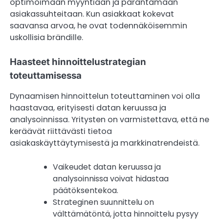
optimoimaan myyntiään ja parantamaan
asiakassuhteitaan. Kun asiakkaat kokevat
saavansa arvoa, he ovat todennäköisemmin
uskollisia brändille.
Haasteet hinnoittelustrategian
toteuttamisessa
Dynaamisen hinnoittelun toteuttaminen voi olla
haastavaa, erityisesti datan keruussa ja
analysoinnissa. Yritysten on varmistettava, että ne
keräävät riittävästi tietoa
asiakaskäyttäytymisestä ja markkinatrendeistä.
Vaikeudet datan keruussa ja
analysoinnissa voivat hidastaa
päätöksentekoa.
Strateginen suunnittelu on
välttämätöntä, jotta hinnoittelu pysyy