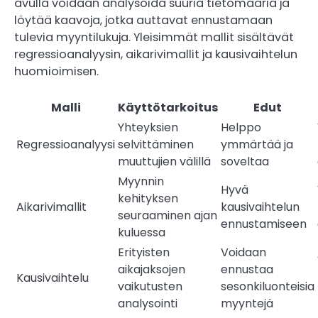
avulla voidaan analysoida suuria tietomääriä ja
löytää kaavoja, jotka auttavat ennustamaan
tulevia myyntilukuja. Yleisimmät mallit sisältävät
regressioanalyysin, aikarivimallit ja kausivaihtelun
huomioimisen.
Malli
Käyttötarkoitus
Edut
Yhteyksien
Helppo
Regressioanalyysi
selvittäminen
ymmärtää ja
muuttujien välillä
soveltaa
Myynnin
Hyvä
kehityksen
Aikarivimallit
kausivaihtelun
seuraaminen ajan
ennustamiseen
kuluessa
Erityisten
Voidaan
aikajaksojen
ennustaa
Kausivaihtelu
vaikutusten
sesonkiluonteisia
analysointi
myyntejä