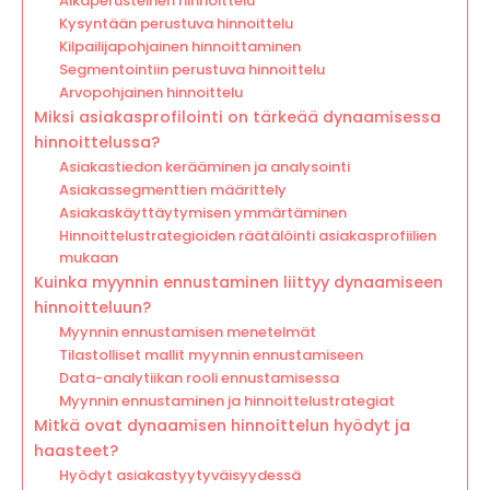
Aikaperusteinen hinnoittelu
Kysyntään perustuva hinnoittelu
Kilpailijapohjainen hinnoittaminen
Segmentointiin perustuva hinnoittelu
Arvopohjainen hinnoittelu
Miksi asiakasprofilointi on tärkeää dynaamisessa
hinnoittelussa?
Asiakastiedon kerääminen ja analysointi
Asiakassegmenttien määrittely
Asiakaskäyttäytymisen ymmärtäminen
Hinnoittelustrategioiden räätälöinti asiakasprofiilien
mukaan
Kuinka myynnin ennustaminen liittyy dynaamiseen
hinnoitteluun?
Myynnin ennustamisen menetelmät
Tilastolliset mallit myynnin ennustamiseen
Data-analytiikan rooli ennustamisessa
Myynnin ennustaminen ja hinnoittelustrategiat
Mitkä ovat dynaamisen hinnoittelun hyödyt ja
haasteet?
Hyödyt asiakastyytyväisyydessä