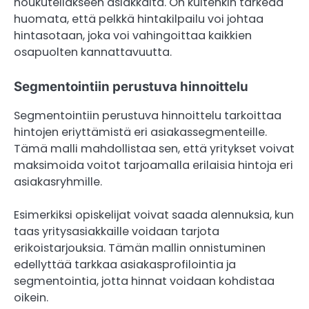
houkutellakseen asiakkaita. On kuitenkin tärkeää
huomata, että pelkkä hintakilpailu voi johtaa
hintasotaan, joka voi vahingoittaa kaikkien
osapuolten kannattavuutta.
Segmentointiin perustuva hinnoittelu
Segmentointiin perustuva hinnoittelu tarkoittaa
hintojen eriyttämistä eri asiakassegmenteille.
Tämä malli mahdollistaa sen, että yritykset voivat
maksimoida voitot tarjoamalla erilaisia hintoja eri
asiakasryhmille.
Esimerkiksi opiskelijat voivat saada alennuksia, kun
taas yritysasiakkaille voidaan tarjota
erikoistarjouksia. Tämän mallin onnistuminen
edellyttää tarkkaa asiakasprofilointia ja
segmentointia, jotta hinnat voidaan kohdistaa
oikein.