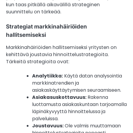
kun taas pitkällä aikavälillä strateginen
suunnittelu on tärkeää.
Strategiat markkinahäiriöiden
hallitsemiseksi
Markkinahäiriöiden hallitsemiseksi yritysten on
kehittävä joustavia hinnoittelustrategioita.
Tärkeitä strategioita ovat:
Analytiikka:
Käytä datan analysointia
markkinatrendien ja
asiakaskäyttäytymisen seuraamiseen.
Asiakasuskottavuus:
Rakenna
luottamusta asiakaskuntaan tarjoamalla
läpinäkyvyyttä hinnoittelussa ja
palveluissa.
Joustavuus:
Ole valmis muuttamaan
hinnoittelustrategioita nopeasti