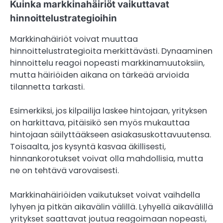
Kuinka markkinahäiriöt vaikuttavat
hinnoittelustrategioihin
Markkinahäiriöt voivat muuttaa
hinnoittelustrategioita merkittävästi. Dynaaminen
hinnoittelu reagoi nopeasti markkinamuutoksiin,
mutta häiriöiden aikana on tärkeää arvioida
tilannetta tarkasti.
Esimerkiksi, jos kilpailija laskee hintojaan, yrityksen
on harkittava, pitäisikö sen myös mukauttaa
hintojaan säilyttääkseen asiakasuskottavuutensa.
Toisaalta, jos kysyntä kasvaa äkillisesti,
hinnankorotukset voivat olla mahdollisia, mutta
ne on tehtävä varovaisesti.
Markkinahäiriöiden vaikutukset voivat vaihdella
lyhyen ja pitkän aikavälin välillä. Lyhyellä aikavälillä
yritykset saattavat joutua reagoimaan nopeasti,