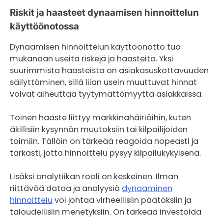
Riskit ja haasteet dynaamisen hinnoittelun
käyttöönotossa
Dynaamisen hinnoittelun käyttöönotto tuo
mukanaan useita riskejä ja haasteita. Yksi
suurimmista haasteista on asiakasuskottavuuden
säilyttäminen, sillä liian usein muuttuvat hinnat
voivat aiheuttaa tyytymättömyyttä asiakkaissa.
Toinen haaste liittyy markkinahäiriöihin, kuten
äkillisiin kysynnän muutoksiin tai kilpailijoiden
toimiin. Tällöin on tärkeää reagoida nopeasti ja
tarkasti, jotta hinnoittelu pysyy kilpailukykyisenä.
Lisäksi analytiikan rooli on keskeinen. Ilman
riittävää dataa ja analyysiä
dynaaminen
hinnoittelu
voi johtaa virheellisiin päätöksiin ja
taloudellisiin menetyksiin. On tärkeää investoida