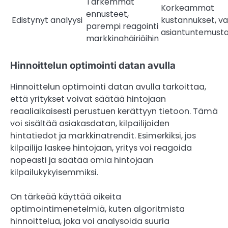
Tarkemmat
Korkeammat
ennusteet,
Edistynyt analyysi
kustannukset, vaa
parempi reagointi
asiantuntemust
markkinahäiriöihin
Hinnoittelun optimointi datan avulla
Hinnoittelun optimointi datan avulla tarkoittaa,
että yritykset voivat säätää hintojaan
reaaliaikaisesti perustuen kerättyyn tietoon. Tämä
voi sisältää asiakasdatan, kilpailijoiden
hintatiedot ja markkinatrendit. Esimerkiksi, jos
kilpailija laskee hintojaan, yritys voi reagoida
nopeasti ja säätää omia hintojaan
kilpailukykyisemmiksi.
On tärkeää käyttää oikeita
optimointimenetelmiä, kuten algoritmista
hinnoittelua, joka voi analysoida suuria