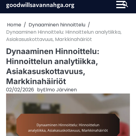
Skip
goodwillsavannahga.org
to
content
Home
Dynaaminen hinnoittelu
Dynaaminen Hinnoittelu: Hinnoittelun analytiikka,
Asiakasuskottavuus, Markkinahäiriöt
Dynaaminen Hinnoittelu:
Hinnoittelun analytiikka,
Asiakasuskottavuus,
Markkinahäiriöt
02/02/2026
by
Elmo Järvinen