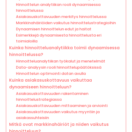
Hinnoittelun analytiikan rooli dynaamisessa
hinnoittelussa
Asiakasuskottavuuden merkitys hinnoittelussa
Markkinahäiriöiden vaikutus hinnoittelustrategioihin
Dynaamisen hinnoittelun edut ja haitat
Esimerkkejä dynaamisesta hinnoittelusta eri
toimialoilla
Kuinka hinnoitteluanalytiikka toimii dynaamisessa
hinnoittelussa?
Hinnoitteluanalytiikan työkalut ja menetelmät
Data-analyysin rooli hinnoittelupäätöksissä
Hinnoittelun optimointi datan avulla
Kuinka asiakasuskottavuus vaikuttaa
dynaamiseen hinnoitteluun?
Asiakasuskottavuuden rakentaminen
hinnoittelustrategiassa
Asiakasuskottavuuden mittaaminen ja arviointi
Asiakasuskottavuuden vaikutus myyntiin ja
asiakassuhteisiin
Mitkä ovat markkinahäiriöt ja niiden vaikutus
hinnoitteluun?