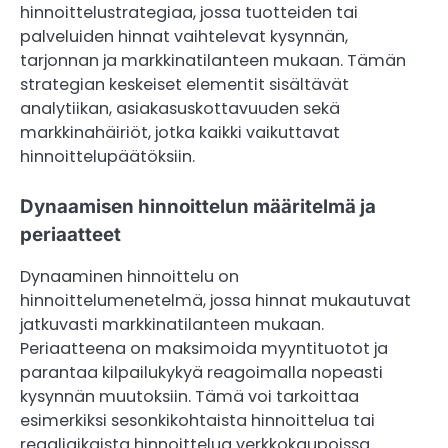
hinnoittelustrategiaa, jossa tuotteiden tai
palveluiden hinnat vaihtelevat kysynnän,
tarjonnan ja markkinatilanteen mukaan. Tämän
strategian keskeiset elementit sisältävät
analytiikan, asiakasuskottavuuden sekä
markkinahäiriöt, jotka kaikki vaikuttavat
hinnoittelupäätöksiin.
Dynaamisen hinnoittelun määritelmä ja
periaatteet
Dynaaminen hinnoittelu on
hinnoittelumenetelmä, jossa hinnat mukautuvat
jatkuvasti markkinatilanteen mukaan.
Periaatteena on maksimoida myyntituotot ja
parantaa kilpailukykyä reagoimalla nopeasti
kysynnän muutoksiin. Tämä voi tarkoittaa
esimerkiksi sesonkikohtaista hinnoittelua tai
reaaliaikaista hinnoittelua verkkokaupoissa.