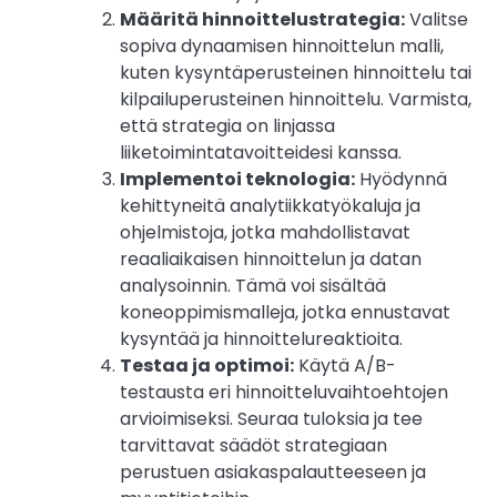
Määritä hinnoittelustrategia:
Valitse
sopiva dynaamisen hinnoittelun malli,
kuten kysyntäperusteinen hinnoittelu tai
kilpailuperusteinen hinnoittelu. Varmista,
että strategia on linjassa
liiketoimintatavoitteidesi kanssa.
Implementoi teknologia:
Hyödynnä
kehittyneitä analytiikkatyökaluja ja
ohjelmistoja, jotka mahdollistavat
reaaliaikaisen hinnoittelun ja datan
analysoinnin. Tämä voi sisältää
koneoppimismalleja, jotka ennustavat
kysyntää ja hinnoittelureaktioita.
Testaa ja optimoi:
Käytä A/B-
testausta eri hinnoitteluvaihtoehtojen
arvioimiseksi. Seuraa tuloksia ja tee
tarvittavat säädöt strategiaan
perustuen asiakaspalautteeseen ja