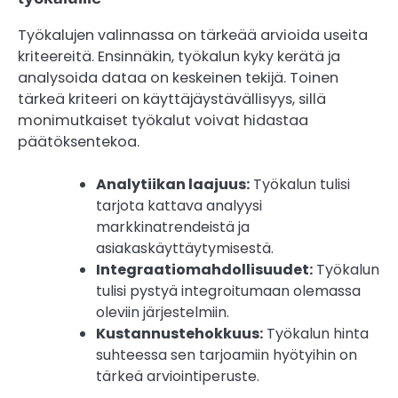
Työkalujen valinnassa on tärkeää arvioida useita
kriteereitä. Ensinnäkin, työkalun kyky kerätä ja
analysoida dataa on keskeinen tekijä. Toinen
tärkeä kriteeri on käyttäjäystävällisyys, sillä
monimutkaiset työkalut voivat hidastaa
päätöksentekoa.
Analytiikan laajuus:
Työkalun tulisi
tarjota kattava analyysi
markkinatrendeistä ja
asiakaskäyttäytymisestä.
Integraatiomahdollisuudet:
Työkalun
tulisi pystyä integroitumaan olemassa
oleviin järjestelmiin.
Kustannustehokkuus:
Työkalun hinta
suhteessa sen tarjoamiin hyötyihin on
tärkeä arviointiperuste.