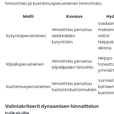
hinnoittelu ja kustannusperusteinen hinnoittelu.
Malli
Kuvaus
Hy
Voidaa
Hinnoittelu perustuu
maksim
Kysyntäperusteinen
asiakkaiden
voitot
kysyntään.
huippu
aikana.
Helppo
Hinnoittelu perustuu
Kilpailuperusteinen
toteutta
kilpailijoiden hintoihin.
ymmärt
Varmis
Hinnoittelu perustuu
Kustannusperusteinen
katteen
tuotantokustannuksiin.
kustann
Valintakriteerit dynaamisen hinnoittelun
työkaluille