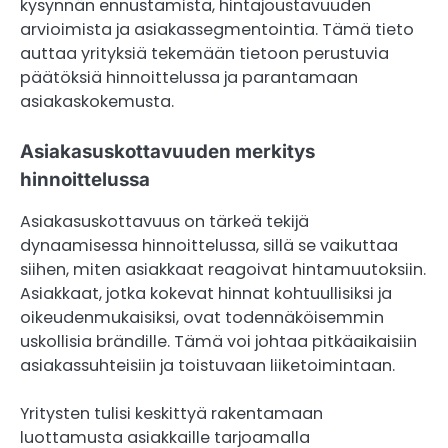
kysynnän ennustamista, hintajoustavuuden
arvioimista ja asiakassegmentointia. Tämä tieto
auttaa yrityksiä tekemään tietoon perustuvia
päätöksiä hinnoittelussa ja parantamaan
asiakaskokemusta.
Asiakasuskottavuuden merkitys
hinnoittelussa
Asiakasuskottavuus on tärkeä tekijä
dynaamisessa hinnoittelussa, sillä se vaikuttaa
siihen, miten asiakkaat reagoivat hintamuutoksiin.
Asiakkaat, jotka kokevat hinnat kohtuullisiksi ja
oikeudenmukaisiksi, ovat todennäköisemmin
uskollisia brändille. Tämä voi johtaa pitkäaikaisiin
asiakassuhteisiin ja toistuvaan liiketoimintaan.
Yritysten tulisi keskittyä rakentamaan
luottamusta asiakkaille tarjoamalla