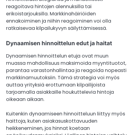
reagoitava hintojen alennuksilla tai
erikoistarjouksilla. Markkinahäiriöiden
ennakoiminen ja niihin reagoiminen voi olla
ratkaisevaa kilpailukyvyn säilyttämisessä.
Dynaamisen hinnoittelun edut ja haitat
Dynaamisen hinnoittelun etuja ovat muun
muassa mahdollisuus maksimoida myyntituotot,
parantaa varastonhallintaa ja reagoida nopeasti
markkinamuutoksiin. Tämä strategia voi myös
auttaa yrityksiä erottumaan kilpailijoista
tarjoamalla asiakkaille houkuttelevia hintoja
oikeaan aikaan.
Kuitenkin dynaamiseen hinnoitteluun liittyy myös
haittoja, kuten asiakasuskottavuuden
heikkeneminen, jos hinnat koetaan