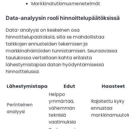
Markkinatutkimusmenetelmät
Data-analyysin rooli hinnoittelupäätöksissä
Data-analyysi on keskeinen osa
hinnoittelupäätöksiä, sillä se mahdollistaa
tarkkojen ennusteiden tekemisen ja
markkinahäiriöiden tunnistamisen. Seuraavassa
taulukossa vertaillaan kahta erilaista
lähestymistapaa datan hyödyntämisessä
hinnoittelussa:
Lähestymistapa
Edut
Haasteet
Helppo
ymmärtää,
Rajoitettu kyky
Perinteinen
vähemmän
ennustaa
analyysi
teknisiä
markkinamuutok
vaatimuksia