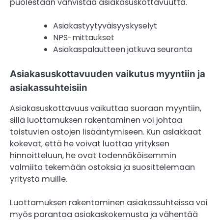
puolestaan vahvistaa asiakasuskottavuutta.
Asiakastyytyväisyyskyselyt
NPS-mittaukset
Asiakaspalautteen jatkuva seuranta
Asiakasuskottavuuden vaikutus myyntiin ja
asiakassuhteisiin
Asiakasuskottavuus vaikuttaa suoraan myyntiin,
sillä luottamuksen rakentaminen voi johtaa
toistuvien ostojen lisääntymiseen. Kun asiakkaat
kokevat, että he voivat luottaa yrityksen
hinnoitteluun, he ovat todennäköisemmin
valmiita tekemään ostoksia ja suosittelemaan
yritystä muille.
Luottamuksen rakentaminen asiakassuhteissa voi
myös parantaa asiakaskokemusta ja vähentää