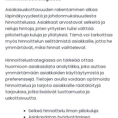
Asiakasuskottavuuden rakentaminen alkaa
läpinäkyvyydestä ja johdonmukaisuudesta
hinnoittelussa. Asiakkaat arvostavat selkeitä ja
reiluja hintoja, joten yritysten tulisi välttää
piilotettuja kuluja ja yllätyksiä. Tämä voi tarkoittaa
myös hinnoittelun selittämistä asiakkaille, jotta he
ymmärtävät, miksi hinnat vaihtelevat.
Hinnoittelustrategiassa on tärkeää ottaa
huomioon asiakasdata analytiikka, joka auttaa
ymmärtämään asiakkaiden käyttäytymistä ja
preferenssejä. Tietojen avulla voidaan optimoida
hinnoittelua ja tarjota asiakkaille räätälöityjä
tarjouksia, jotka lisäävät luottamusta ja
uskottavuutta.
Selkeä hinnoittelu ilman piilokuluja
Asiakasdatan hyödyntäminen