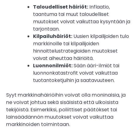
Taloudelliset häiriöt:
Inflaatio,
taantuma tai muut taloudelliset
muutokset voivat vaikuttaa kysyntään ja
tarjontaan.
Kilpailuhäiriöt:
Uusien kilpailijoiden tulo
markkinoille tai kilpailijoiden
hinnoittelustrategioiden muutokset
voivat aiheuttaa häiriöitä.
Luonnonilmiöt:
Sään ääri-ilmiöt tai
luonnonkatastrofit voivat vaikuttaa
tuotantoketjuihin ja saatavuuteen.
Syyt markkinahäiriöihin voivat olla moninaisia, ja
ne voivat johtua sekä sisäisistä että ulkoisista
tekijöistä. Esimerkiksi, poliittiset päätökset tai
lainsäädännön muutokset voivat vaikuttaa
markkinoiden toimintaan.