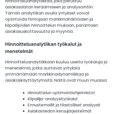
hinnoitteluanalytiikkaa, joka perustuu
asiakasdatan keräämiseen ja analysointiin.
Tämän analytiikan avulla yritykset voivat
optimoida hintojaan markkinahäiriöiden ja
kilpailijoiden hinnoittelun mukaan, parantaen
asiakasuskottavuutta ja myyntiä.
Hinnoitteluanalytiikan työkalut ja
menetelmät
Hinnoitteluanalytiikkaan kuuluu useita työkaluja ja
menetelmiä, jotka auttavat yrityksiä
ymmärtämään markkinadynamiikkaa ja
asiakaskäyttäytymistä. Näitä ovat muun muassa:
Hinnoittelun optimointiohjelmistot
Kilpailija-analyysityökalut
Ennustemallit ja tilastolliset analyysit
Asiakastiedon keruujärjestelmät