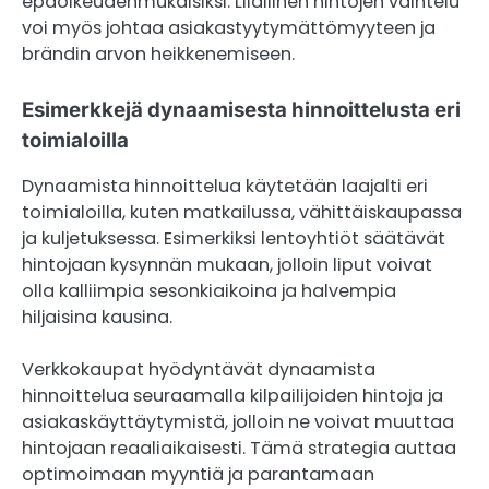
epäoikeudenmukaisiksi. Liiallinen hintojen vaihtelu
voi myös johtaa asiakastyytymättömyyteen ja
brändin arvon heikkenemiseen.
Esimerkkejä dynaamisesta hinnoittelusta eri
toimialoilla
Dynaamista hinnoittelua käytetään laajalti eri
toimialoilla, kuten matkailussa, vähittäiskaupassa
ja kuljetuksessa. Esimerkiksi lentoyhtiöt säätävät
hintojaan kysynnän mukaan, jolloin liput voivat
olla kalliimpia sesonkiaikoina ja halvempia
hiljaisina kausina.
Verkkokaupat hyödyntävät dynaamista
hinnoittelua seuraamalla kilpailijoiden hintoja ja
asiakaskäyttäytymistä, jolloin ne voivat muuttaa
hintojaan reaaliaikaisesti. Tämä strategia auttaa
optimoimaan myyntiä ja parantamaan