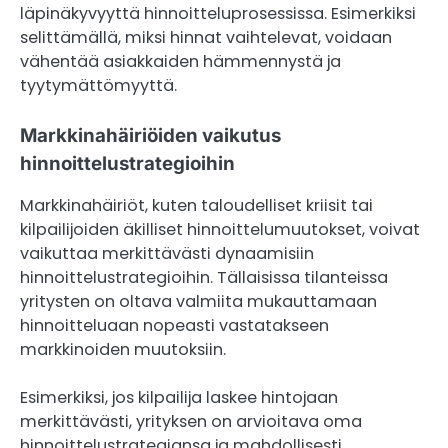
läpinäkyvyyttä hinnoitteluprosessissa. Esimerkiksi
selittämällä, miksi hinnat vaihtelevat, voidaan
vähentää asiakkaiden hämmennystä ja
tyytymättömyyttä.
Markkinahäiriöiden vaikutus
hinnoittelustrategioihin
Markkinahäiriöt, kuten taloudelliset kriisit tai
kilpailijoiden äkilliset hinnoittelumuutokset, voivat
vaikuttaa merkittävästi dynaamisiin
hinnoittelustrategioihin. Tällaisissa tilanteissa
yritysten on oltava valmiita mukauttamaan
hinnoitteluaan nopeasti vastatakseen
markkinoiden muutoksiin.
Esimerkiksi, jos kilpailija laskee hintojaan
merkittävästi, yrityksen on arvioitava oma
hinnoittelustrategiansa ja mahdollisesti