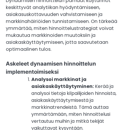
Dynaamisen hinnoittelun parhaat käytännöt
keskittyvät analytiikan hyödyntämiseen,
asiakasuskottavuuden vahvistamiseen ja
markkinahäiriöiden tunnistamiseen. On tärkeää
ymmärtää, miten hinnoittelustrategiat voivat
mukautua markkinoiden muutoksiin ja
asiakaskäyttäytymiseen, jotta saavutetaan
optimaalinen tulos.
Askeleet dynaamisen hinnoittelun
implementoimiseksi
Analysoi markkinat ja
asiakaskäyttäytyminen:
Kerää ja
analysoi tietoja kilpailijoiden hinnoista,
asiakaskäyttäytymisestä ja
markkinatrendeistä. Tämä auttaa
ymmärtämään, miten hinnoittelusi
vertautuu muihin ja mitkä tekijät
vaikuttavat kysyntään.