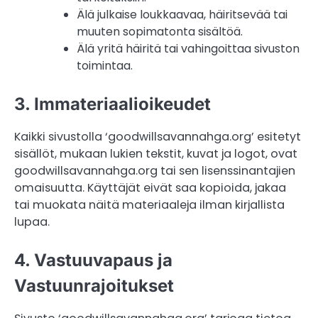
Älä julkaise loukkaavaa, häiritsevää tai
muuten sopimatonta sisältöä.
Älä yritä häiritä tai vahingoittaa sivuston
toimintaa.
3. Immateriaalioikeudet
Kaikki sivustolla ‘goodwillsavannahga.org’ esitetyt
sisällöt, mukaan lukien tekstit, kuvat ja logot, ovat
goodwillsavannahga.org tai sen lisenssinantajien
omaisuutta. Käyttäjät eivät saa kopioida, jakaa
tai muokata näitä materiaaleja ilman kirjallista
lupaa.
4. Vastuuvapaus ja
Vastuunrajoitukset