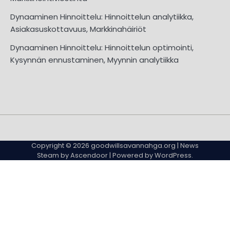
Dynaaminen Hinnoittelu: Hinnoittelun analytiikka,
Asiakasuskottavuus, Markkinahäiriöt
Dynaaminen Hinnoittelu: Hinnoittelun optimointi,
Kysynnän ennustaminen, Myynnin analytiikka
About
Contact
Cookie
Privacy
Sitemap
Terms
Us
Us
Policy
Policy
and
Copyright © 2026
goodwillsavannahga.org
| News
Conditions
Steam by
Ascendoor
| Powered by
WordPress
.