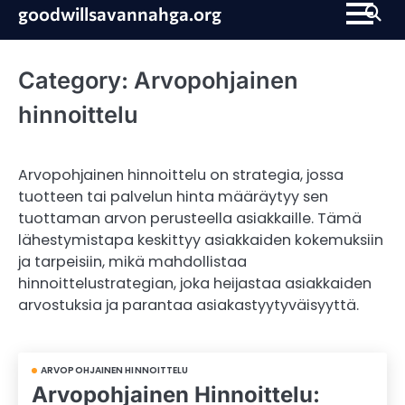
Skip
goodwillsavannahga.org
to
content
Category:
Arvopohjainen
hinnoittelu
Arvopohjainen hinnoittelu on strategia, jossa
tuotteen tai palvelun hinta määräytyy sen
tuottaman arvon perusteella asiakkaille. Tämä
lähestymistapa keskittyy asiakkaiden kokemuksiin
ja tarpeisiin, mikä mahdollistaa
hinnoittelustrategian, joka heijastaa asiakkaiden
arvostuksia ja parantaa asiakastyytyväisyyttä.
ARVOPOHJAINEN HINNOITTELU
Arvopohjainen Hinnoittelu: