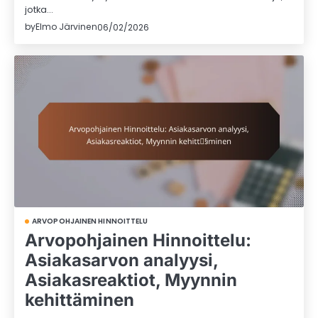
jotka…
by
Elmo Järvinen
06/02/2026
ARVOPOHJAINEN HINNOITTELU
Arvopohjainen Hinnoittelu:
Asiakasarvon analyysi,
Asiakasreaktiot, Myynnin
kehittäminen