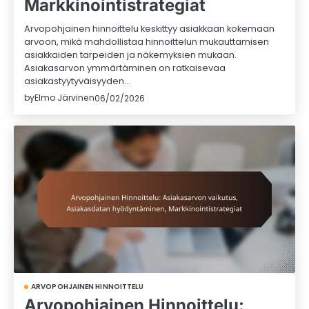
Markkinointistrategiat
Arvopohjainen hinnoittelu keskittyy asiakkaan kokemaan
arvoon, mikä mahdollistaa hinnoittelun mukauttamisen
asiakkaiden tarpeiden ja näkemyksien mukaan.
Asiakasarvon ymmärtäminen on ratkaisevaa
asiakastyytyväisyyden…
by
Elmo Järvinen
06/02/2026
ARVOPOHJAINEN HINNOITTELU
Arvopohjainen Hinnoittelu: