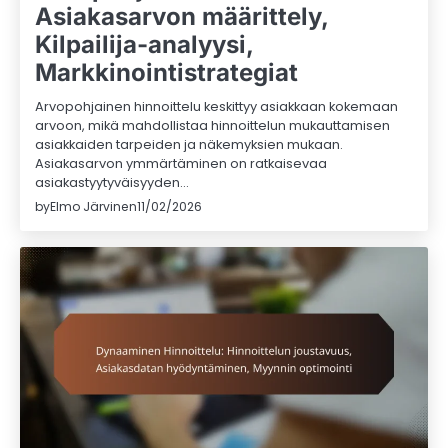
Asiakasarvon määrittely,
Kilpailija-analyysi,
Markkinointistrategiat
Arvopohjainen hinnoittelu keskittyy asiakkaan kokemaan
arvoon, mikä mahdollistaa hinnoittelun mukauttamisen
asiakkaiden tarpeiden ja näkemyksien mukaan.
Asiakasarvon ymmärtäminen on ratkaisevaa
asiakastyytyväisyyden…
by
Elmo Järvinen
11/02/2026