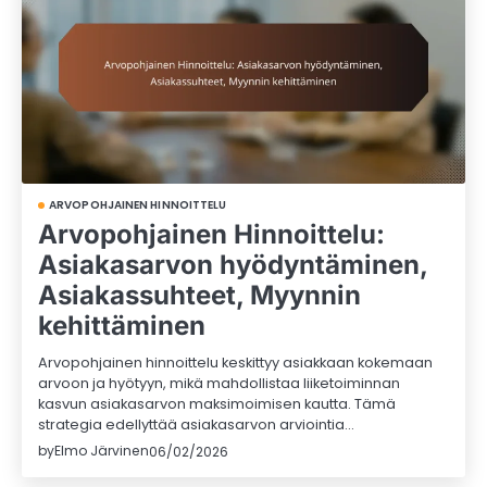
ARVOPOHJAINEN HINNOITTELU
Arvopohjainen Hinnoittelu:
Asiakasarvon hyödyntäminen,
Asiakassuhteet, Myynnin
kehittäminen
Arvopohjainen hinnoittelu keskittyy asiakkaan kokemaan
arvoon ja hyötyyn, mikä mahdollistaa liiketoiminnan
kasvun asiakasarvon maksimoimisen kautta. Tämä
strategia edellyttää asiakasarvon arviointia…
by
Elmo Järvinen
06/02/2026