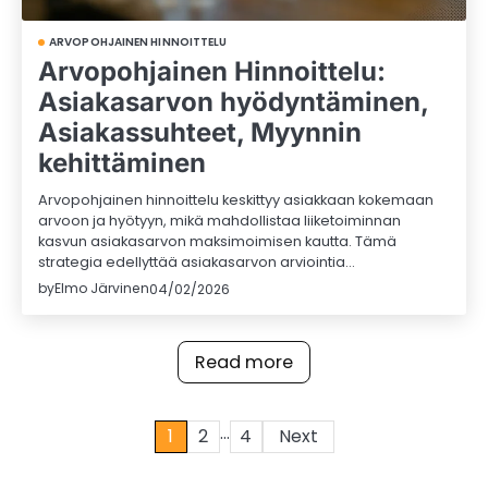
ARVOPOHJAINEN HINNOITTELU
Arvopohjainen Hinnoittelu:
Asiakasarvon hyödyntäminen,
Asiakassuhteet, Myynnin
kehittäminen
Arvopohjainen hinnoittelu keskittyy asiakkaan kokemaan
arvoon ja hyötyyn, mikä mahdollistaa liiketoiminnan
kasvun asiakasarvon maksimoimisen kautta. Tämä
strategia edellyttää asiakasarvon arviointia…
by
Elmo Järvinen
04/02/2026
Read more
…
Posts
1
2
4
Next
pagination