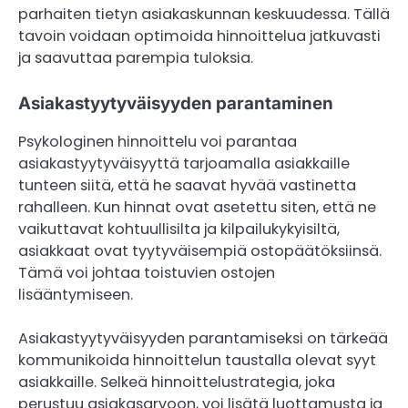
parhaiten tietyn asiakaskunnan keskuudessa. Tällä
tavoin voidaan optimoida hinnoittelua jatkuvasti
ja saavuttaa parempia tuloksia.
Asiakastyytyväisyyden parantaminen
Psykologinen hinnoittelu voi parantaa
asiakastyytyväisyyttä tarjoamalla asiakkaille
tunteen siitä, että he saavat hyvää vastinetta
rahalleen. Kun hinnat ovat asetettu siten, että ne
vaikuttavat kohtuullisilta ja kilpailukykyisiltä,
asiakkaat ovat tyytyväisempiä ostopäätöksiinsä.
Tämä voi johtaa toistuvien ostojen
lisääntymiseen.
Asiakastyytyväisyyden parantamiseksi on tärkeää
kommunikoida hinnoittelun taustalla olevat syyt
asiakkaille. Selkeä hinnoittelustrategia, joka
perustuu asiakasarvoon, voi lisätä luottamusta ja