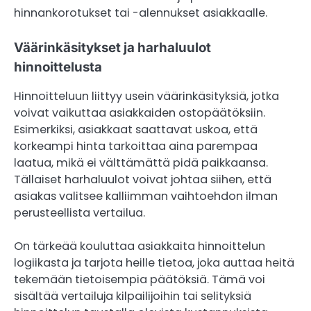
hinnankorotukset tai -alennukset asiakkaalle.
Väärinkäsitykset ja harhaluulot
hinnoittelusta
Hinnoitteluun liittyy usein väärinkäsityksiä, jotka
voivat vaikuttaa asiakkaiden ostopäätöksiin.
Esimerkiksi, asiakkaat saattavat uskoa, että
korkeampi hinta tarkoittaa aina parempaa
laatua, mikä ei välttämättä pidä paikkaansa.
Tällaiset harhaluulot voivat johtaa siihen, että
asiakas valitsee kalliimman vaihtoehdon ilman
perusteellista vertailua.
On tärkeää kouluttaa asiakkaita hinnoittelun
logiikasta ja tarjota heille tietoa, joka auttaa heitä
tekemään tietoisempia päätöksiä. Tämä voi
sisältää vertailuja kilpailijoihin tai selityksiä