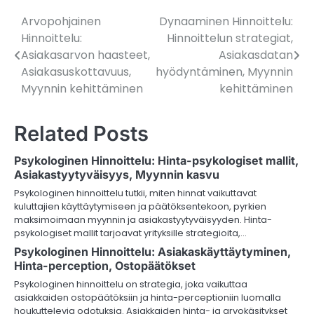
Arvopohjainen
Dynaaminen Hinnoittelu:
Post
Hinnoittelu:
Hinnoittelun strategiat,
navigation
Asiakasarvon haasteet,
Asiakasdatan
Asiakasuskottavuus,
hyödyntäminen, Myynnin
Myynnin kehittäminen
kehittäminen
Related Posts
Psykologinen Hinnoittelu: Hinta-psykologiset mallit,
Asiakastyytyväisyys, Myynnin kasvu
Psykologinen hinnoittelu tutkii, miten hinnat vaikuttavat
kuluttajien käyttäytymiseen ja päätöksentekoon, pyrkien
maksimoimaan myynnin ja asiakastyytyväisyyden. Hinta-
psykologiset mallit tarjoavat yrityksille strategioita,…
Psykologinen Hinnoittelu: Asiakaskäyttäytyminen,
Hinta-perception, Ostopäätökset
Psykologinen hinnoittelu on strategia, joka vaikuttaa
asiakkaiden ostopäätöksiin ja hinta-perceptioniin luomalla
houkuttelevia odotuksia. Asiakkaiden hinta- ja arvokäsitykset