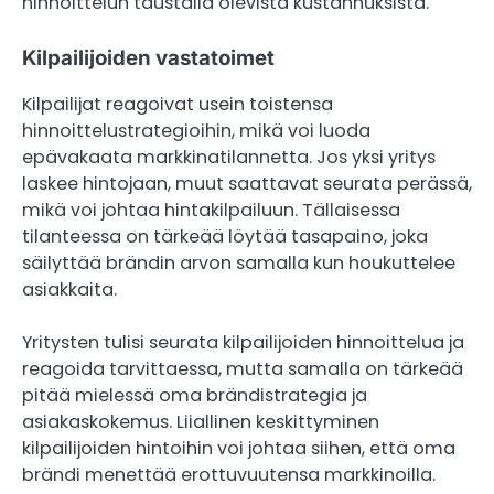
hinnoittelun taustalla olevista kustannuksista.
Kilpailijoiden vastatoimet
Kilpailijat reagoivat usein toistensa
hinnoittelustrategioihin, mikä voi luoda
epävakaata markkinatilannetta. Jos yksi yritys
laskee hintojaan, muut saattavat seurata perässä,
mikä voi johtaa hintakilpailuun. Tällaisessa
tilanteessa on tärkeää löytää tasapaino, joka
säilyttää brändin arvon samalla kun houkuttelee
asiakkaita.
Yritysten tulisi seurata kilpailijoiden hinnoittelua ja
reagoida tarvittaessa, mutta samalla on tärkeää
pitää mielessä oma brändistrategia ja
asiakaskokemus. Liiallinen keskittyminen
kilpailijoiden hintoihin voi johtaa siihen, että oma
brändi menettää erottuvuutensa markkinoilla.