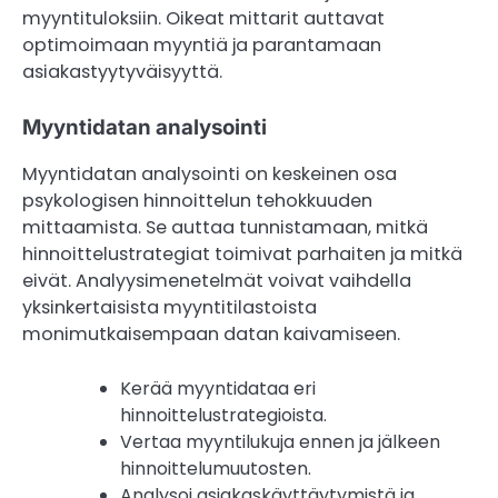
myyntituloksiin. Oikeat mittarit auttavat
optimoimaan myyntiä ja parantamaan
asiakastyytyväisyyttä.
Myyntidatan analysointi
Myyntidatan analysointi on keskeinen osa
psykologisen hinnoittelun tehokkuuden
mittaamista. Se auttaa tunnistamaan, mitkä
hinnoittelustrategiat toimivat parhaiten ja mitkä
eivät. Analyysimenetelmät voivat vaihdella
yksinkertaisista myyntitilastoista
monimutkaisempaan datan kaivamiseen.
Kerää myyntidataa eri
hinnoittelustrategioista.
Vertaa myyntilukuja ennen ja jälkeen
hinnoittelumuutosten.
Analysoi asiakaskäyttäytymistä ja