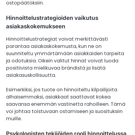
ostopäätöksiin.
Hinnoittelustrategioiden vaikutus
asiakaskokemukseen
Hinnoittelustrategiat voivat merkittävästi
parantaa asiakaskokemusta, kun ne on
suunniteltu ymmärtämään asiakkaiden tarpeita
ja odotuksia. Oikein valitut hinnat voivat luoda
positiivista mielikuvaa brändistä ja lisätä
asiakasuskollisuutta.
Esimerkiksi, jos tuote on hinnoiteltu kilpailijoita
alhaisemmaksi, asiakkaat saattavat kokea
saavansa enemmän vastinetta rahoilleen. Tämä
voi johtaa toistuvaan ostamiseen ja suosituksiin
muille.
Psykologisten tekijöiden rooli hinnoittelussa