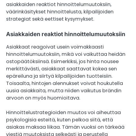
asiakkaiden reaktiot hinnoittelumuutoksiin,
väärinkäsitykset hinnoittelusta, kilpailijoiden
strategiat sekä eettiset kysymykset.
Asiakkaiden reaktiot hinnoittelumuutoksiin
Asiakkaat reagoivat usein voimakkaasti
hinnoittelumuutoksiin, mikä voi vaikuttaa heidän
ostopäätöksiinsä. Esimerkiksi, jos hinta nousee
merkittävästi, asiakkaat saattavat kokea sen
epäreiluna ja siirtyä kilpailijoiden tuotteisiin.
Toisaalta, hintojen alennukset voivat houkutella
uusia asiakkaita, mutta niiden vaikutus brändin
arvoon on myös huomioitava.
Hinnoittelustrategioiden muutos voi aiheuttaa
psykologisia esteitä, kuten pelkoa siitä, että
asiakas maksaa liikaa. Tämän vuoksi on tärkeää
viestiä muutoksista selkeästi ja perustella