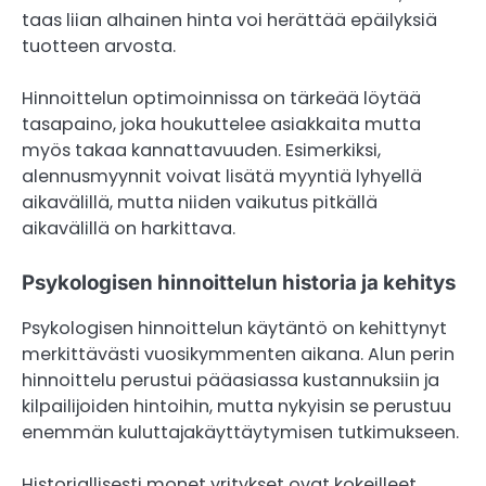
taas liian alhainen hinta voi herättää epäilyksiä
tuotteen arvosta.
Hinnoittelun optimoinnissa on tärkeää löytää
tasapaino, joka houkuttelee asiakkaita mutta
myös takaa kannattavuuden. Esimerkiksi,
alennusmyynnit voivat lisätä myyntiä lyhyellä
aikavälillä, mutta niiden vaikutus pitkällä
aikavälillä on harkittava.
Psykologisen hinnoittelun historia ja kehitys
Psykologisen hinnoittelun käytäntö on kehittynyt
merkittävästi vuosikymmenten aikana. Alun perin
hinnoittelu perustui pääasiassa kustannuksiin ja
kilpailijoiden hintoihin, mutta nykyisin se perustuu
enemmän kuluttajakäyttäytymisen tutkimukseen.
Historiallisesti monet yritykset ovat kokeilleet