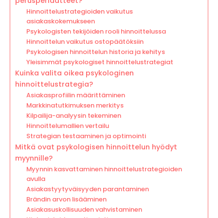
perusperiaatteet?
Hinnoittelustrategioiden vaikutus
asiakaskokemukseen
Psykologisten tekijöiden rooli hinnoittelussa
Hinnoittelun vaikutus ostopäätöksiin
Psykologisen hinnoittelun historia ja kehitys
Yleisimmät psykologiset hinnoittelustrategiat
Kuinka valita oikea psykologinen
hinnoittelustrategia?
Asiakasprofiilin määrittäminen
Markkinatutkimuksen merkitys
Kilpailija-analyysin tekeminen
Hinnoittelumallien vertailu
Strategian testaaminen ja optimointi
Mitkä ovat psykologisen hinnoittelun hyödyt
myynnille?
Myynnin kasvattaminen hinnoittelustrategioiden
avulla
Asiakastyytyväisyyden parantaminen
Brändin arvon lisääminen
Asiakasuskollisuuden vahvistaminen