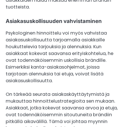
asiakkaiden halua maksaa enemmän brändin
tuotteista.
Asiakasuskollisuuden vahvistaminen
Psykologinen hinnoittelu voi myös vahvistaa
asiakasuskollisuutta tarjoamalla asiakkaille
houkuttelevia tarjouksia ja alennuksia. Kun
asiakkaat kokevat saavansa erityiskohtelua, he
ovat todennäköisemmin uskollisia brändille.
Esimerkiksi kanta-asiakasohjelmat, joissa
tarjotaan alennuksia tai etuja, voivat lisätä
asiakasuskollisuutta.
On tärkeää seurata asiakaskäyttäytymistä ja
mukauttaa hinnoittelustrategioita sen mukaan.
Asiakkaat, jotka kokevat saavansa arvoa ja etuja,
ovat todennäköisemmin sitoutuneita brändiin
pitkällä aikavälillä. Tämä voi johtaa myynnin