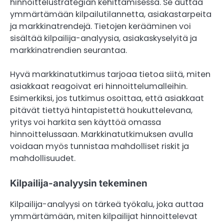
hinnoittelustrategian kehittämisessä. Se auttaa
ymmärtämään kilpailutilannetta, asiakastarpeita
ja markkinatrendejä. Tietojen kerääminen voi
sisältää kilpailija-analyysia, asiakaskyselyitä ja
markkinatrendien seurantaa.
Hyvä markkinatutkimus tarjoaa tietoa siitä, miten
asiakkaat reagoivat eri hinnoittelumalleihin.
Esimerkiksi, jos tutkimus osoittaa, että asiakkaat
pitävät tiettyä hintapistettä houkuttelevana,
yritys voi harkita sen käyttöä omassa
hinnoittelussaan. Markkinatutkimuksen avulla
voidaan myös tunnistaa mahdolliset riskit ja
mahdollisuudet.
Kilpailija-analyysin tekeminen
Kilpailija-analyysi on tärkeä työkalu, joka auttaa
ymmärtämään, miten kilpailijat hinnoittelevat