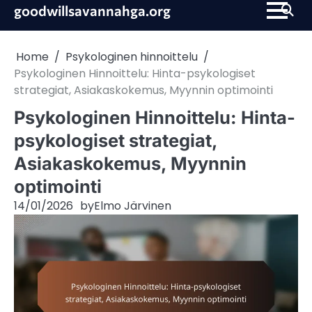
Skip
goodwillsavannahga.org
to
content
Home
Psykologinen hinnoittelu
Psykologinen Hinnoittelu: Hinta-psykologiset
strategiat, Asiakaskokemus, Myynnin optimointi
Psykologinen Hinnoittelu: Hinta-
psykologiset strategiat,
Asiakaskokemus, Myynnin
optimointi
14/01/2026
by
Elmo Järvinen