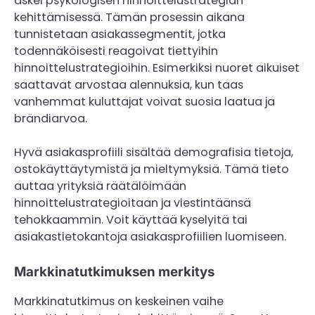
askel psykologisen hinnoittelustrategian
kehittämisessä. Tämän prosessin aikana
tunnistetaan asiakassegmentit, jotka
todennäköisesti reagoivat tiettyihin
hinnoittelustrategioihin. Esimerkiksi nuoret aikuiset
saattavat arvostaa alennuksia, kun taas
vanhemmat kuluttajat voivat suosia laatua ja
brändiarvoa.
Hyvä asiakasprofiili sisältää demografisia tietoja,
ostokäyttäytymistä ja mieltymyksiä. Tämä tieto
auttaa yrityksiä räätälöimään
hinnoittelustrategioitaan ja viestintäänsä
tehokkaammin. Voit käyttää kyselyitä tai
asiakastietokantoja asiakasprofiilien luomiseen.
Markkinatutkimuksen merkitys
Markkinatutkimus on keskeinen vaihe