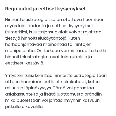
Regulaatiot ja eettiset kysymykset
Hinnoittelustrategioissa on otettava huomioon
myös lainsäädäntö ja eettiset kysymykset.
Esimerkiksi, kuluttajansuojalait voivat rajoittaa
tiettyjä hinnoittelukäytäntöjä, kuten
harhaanjohtavaa mainontaa tai hintojen
manipulointia. On tärkeää varmistaa, että kaikki
hinnoittelustrategiat ovat lainmukaisia ja
eettisesti kestäviä.
Yritysten tulisi kehittää hinnoittelustrategioitaan
ottaen huomioon eettiset näkökohdat, kuten
reiluus ja läpinäkyvyys. Tämä voi parantaa
asiakassuhteita ja lisätä luottamusta brändiin,
mikä puolestaan voi johtaa myynnin kasvuun
pitkällä aikavälillä.