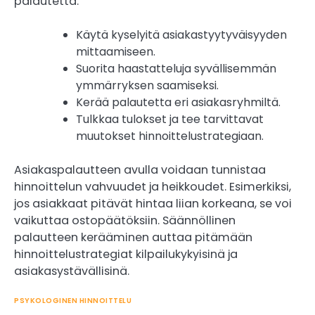
palautetta.
Käytä kyselyitä asiakastyytyväisyyden
mittaamiseen.
Suorita haastatteluja syvällisemmän
ymmärryksen saamiseksi.
Kerää palautetta eri asiakasryhmiltä.
Tulkkaa tulokset ja tee tarvittavat
muutokset hinnoittelustrategiaan.
Asiakaspalautteen avulla voidaan tunnistaa
hinnoittelun vahvuudet ja heikkoudet. Esimerkiksi,
jos asiakkaat pitävät hintaa liian korkeana, se voi
vaikuttaa ostopäätöksiin. Säännöllinen
palautteen kerääminen auttaa pitämään
hinnoittelustrategiat kilpailukykyisinä ja
asiakasystävällisinä.
PSYKOLOGINEN HINNOITTELU