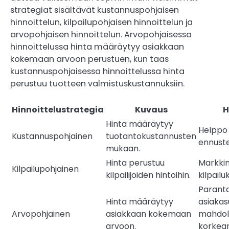
strategiat sisältävät kustannuspohjaisen
hinnoittelun, kilpailupohjaisen hinnoittelun ja
arvopohjaisen hinnoittelun. Arvopohjaisessa
hinnoittelussa hinta määräytyy asiakkaan
kokemaan arvoon perustuen, kun taas
kustannuspohjaisessa hinnoittelussa hinta
perustuu tuotteen valmistuskustannuksiin.
Hinnoittelustrategia
Kuvaus
H
Hinta määräytyy
Helppo 
Kustannuspohjainen
tuotantokustannusten
ennuste
mukaan.
Hinta perustuu
Markki
Kilpailupohjainen
kilpailijoiden hintoihin.
kilpailu
Parant
Hinta määräytyy
asiakas
Arvopohjainen
asiakkaan kokemaan
mahdoll
arvoon.
korke