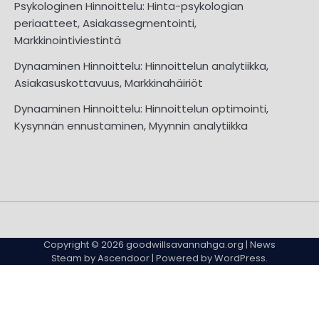
Psykologinen Hinnoittelu: Hinta-psykologian
periaatteet, Asiakassegmentointi,
Markkinointiviestintä
Dynaaminen Hinnoittelu: Hinnoittelun analytiikka,
Asiakasuskottavuus, Markkinahäiriöt
Dynaaminen Hinnoittelu: Hinnoittelun optimointi,
Kysynnän ennustaminen, Myynnin analytiikka
About
Contact
Cookie
Privacy
Sitemap
Terms
Us
Us
Policy
Policy
and
Copyright © 2026
goodwillsavannahga.org
| News
Conditions
Steam by
Ascendoor
| Powered by
WordPress
.