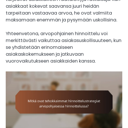
asiakkaat kokevat saavansa juuri heidän
tarpeitaan vastaavaa arvoa, he ovat valmiita
maksamaan enemmän ja pysymään uskollisina.
Yhteenvetona, arvopohjainen hinnoittelu voi
merkittävästi vaikuttaa asiakasuskollisuuteen, kun
se yhdistetään erinomaiseen
asiakaskokemukseen ja jatkuvaan
vuorovaikutukseen asiakkaiden kanssa.