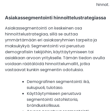
hinnat.
Asiakassegmentointi hinnoittelustrategiassa
Asiakassegmentointi on keskeinen osa
hinnoittelustrategiaa, sillä se auttaa
ymmärtämään eri asiakasryhmien tarpeita ja
maksukykyä. Segmentointi voi perustua
demografisiin tekijöihin, käyttäytymiseen tai
asiakkaan arvoon yritykselle. Tämän tiedon avulla
voidaan räätälöidä hinnoittelumallit, jotka
vastaavat kunkin segmentin odotuksia.
Demografinen segmentointi: ikä,
sukupuoli, tulotaso.
Käyttäytymiseen perustuva
segmentointi: ostohistoria,
brändiuskollisuus.