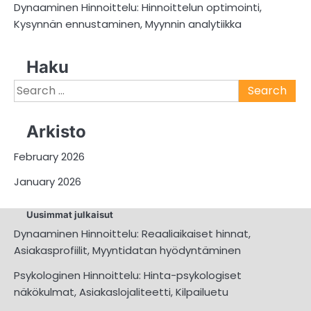
Dynaaminen Hinnoittelu: Hinnoittelun optimointi,
Kysynnän ennustaminen, Myynnin analytiikka
Haku
Search
for:
Arkisto
February 2026
January 2026
Uusimmat julkaisut
Dynaaminen Hinnoittelu: Reaaliaikaiset hinnat,
Asiakasprofiilit, Myyntidatan hyödyntäminen
Psykologinen Hinnoittelu: Hinta-psykologiset
näkökulmat, Asiakaslojaliteetti, Kilpailuetu