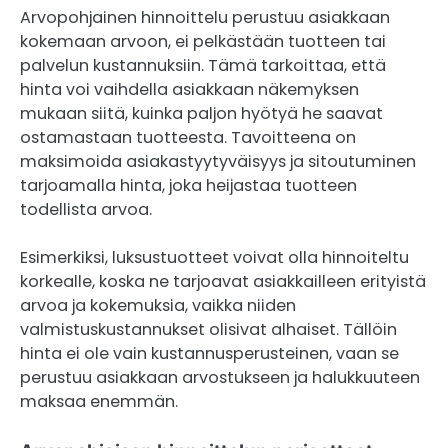
Arvopohjainen hinnoittelu perustuu asiakkaan
kokemaan arvoon, ei pelkästään tuotteen tai
palvelun kustannuksiin. Tämä tarkoittaa, että
hinta voi vaihdella asiakkaan näkemyksen
mukaan siitä, kuinka paljon hyötyä he saavat
ostamastaan tuotteesta. Tavoitteena on
maksimoida asiakastyytyväisyys ja sitoutuminen
tarjoamalla hinta, joka heijastaa tuotteen
todellista arvoa.
Esimerkiksi, luksustuotteet voivat olla hinnoiteltu
korkealle, koska ne tarjoavat asiakkailleen erityistä
arvoa ja kokemuksia, vaikka niiden
valmistuskustannukset olisivat alhaiset. Tällöin
hinta ei ole vain kustannusperusteinen, vaan se
perustuu asiakkaan arvostukseen ja halukkuuteen
maksaa enemmän.