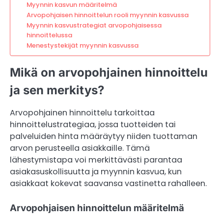
Myynnin kasvun määritelmä
Arvopohjaisen hinnoittelun rooli myynnin kasvussa
Myynnin kasvustrategiat arvopohjaisessa
hinnoittelussa
Menestystekijät myynnin kasvussa
Mikä on arvopohjainen hinnoittelu
ja sen merkitys?
Arvopohjainen hinnoittelu tarkoittaa
hinnoittelustrategiaa, jossa tuotteiden tai
palveluiden hinta määräytyy niiden tuottaman
arvon perusteella asiakkaille. Tämä
lähestymistapa voi merkittävästi parantaa
asiakasuskollisuutta ja myynnin kasvua, kun
asiakkaat kokevat saavansa vastinetta rahalleen.
Arvopohjaisen hinnoittelun määritelmä