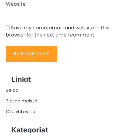
Website
Save my name, email, and website in this
browser for the next time I comment.
Linkit
Selaa
Tietoa meistä
Ota yhteyttä
Kategoriat