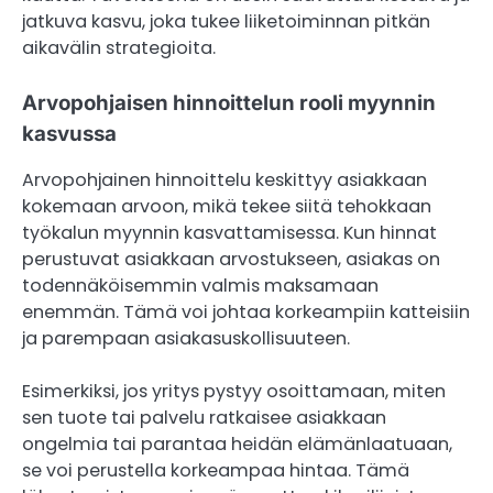
jatkuva kasvu, joka tukee liiketoiminnan pitkän
aikavälin strategioita.
Arvopohjaisen hinnoittelun rooli myynnin
kasvussa
Arvopohjainen hinnoittelu keskittyy asiakkaan
kokemaan arvoon, mikä tekee siitä tehokkaan
työkalun myynnin kasvattamisessa. Kun hinnat
perustuvat asiakkaan arvostukseen, asiakas on
todennäköisemmin valmis maksamaan
enemmän. Tämä voi johtaa korkeampiin katteisiin
ja parempaan asiakasuskollisuuteen.
Esimerkiksi, jos yritys pystyy osoittamaan, miten
sen tuote tai palvelu ratkaisee asiakkaan
ongelmia tai parantaa heidän elämänlaatuaan,
se voi perustella korkeampaa hintaa. Tämä