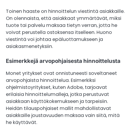
Toinen haaste on hinnoittelun viestintä asiakkaille.
On olennaista, että asiakkaat ymmärtävät, miksi
tuote tai palvelu maksaa tietyn verran, jotta he
voivat perustella ostoksensa itselleen. Huono
viestintä voi johtaa epäluottamukseen ja
asiakasmenetyksiin.
Esimerkkejä arvopohjaisesta hinnoittelusta
Monet yritykset ovat onnistuneesti soveltaneet
arvopohjaista hinnoittelua. Esimerkiksi
ohjelmistoyritykset, kuten Adobe, tarjoavat
erilaisia hinnoittelumalleja, jotka perustuvat
asiakkaan käyttökokemukseen ja tarpeisiin.
Heidän tilauspohjaiset mallit mahdollistavat
asiakkaille joustavuuden maksaa vain siitä, mitä
he käyttävät.