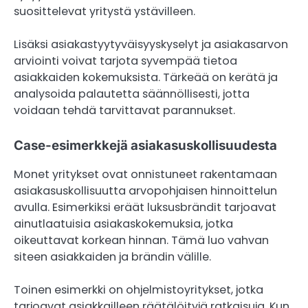
suosittelevat yritystä ystävilleen.
Lisäksi asiakastyytyväisyyskyselyt ja asiakasarvon
arviointi voivat tarjota syvempää tietoa
asiakkaiden kokemuksista. Tärkeää on kerätä ja
analysoida palautetta säännöllisesti, jotta
voidaan tehdä tarvittavat parannukset.
Case-esimerkkejä asiakasuskollisuudesta
Monet yritykset ovat onnistuneet rakentamaan
asiakasuskollisuutta arvopohjaisen hinnoittelun
avulla. Esimerkiksi eräät luksusbrändit tarjoavat
ainutlaatuisia asiakaskokemuksia, jotka
oikeuttavat korkean hinnan. Tämä luo vahvan
siteen asiakkaiden ja brändin välille.
Toinen esimerkki on ohjelmistoyritykset, jotka
tarjoavat asiakkailleen räätälöityjä ratkaisuja. Kun