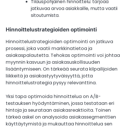
Tilauspohjainen hinnoittelu: tarjoaa
jatkuvaa arvoa asiakkaille, mutta vaatii
sitoutumista.
Hinnoittelustrategioiden optimointi
Hinnoittelustrategioiden optimointi on jatkuva
prosessi, joka vaatii markkinatietoa ja
asiakaspalautetta. Tehokas optimointi voi johtaa
myynnin kasvuun ja asiakasuskollisuuden
lisääntymiseen. On tärkeää seurata kilpailijoiden
liikkeitä ja asiakastyytyväisyyttä, jotta
hinnoittelustrategia pysyy relevanttina.
Yksi tapa optimoida hinnoittelua on A/B-
testauksen hyödyntäminen, jossa testataan eri
hintoja ja seurataan asiakasreaktioita. Toinen
tärkeä askel on analysoida asiakassegmenttien
käyttäytymistä ja mukauttaa hinnoittelua sen