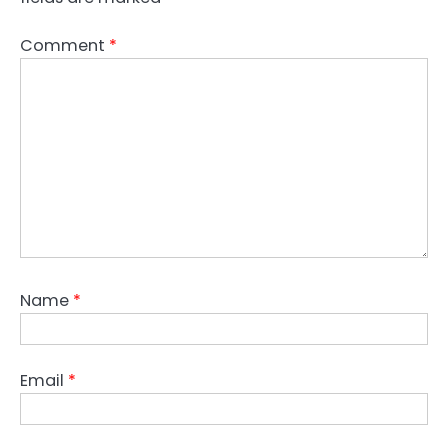
Comment
*
Name
*
Email
*