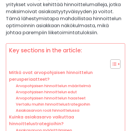
yritykset voivat kehittää hinnoittelumalleja, jotka
maksimoivat asiakastyytyväisyyden ja voitot.
Tämä lähestymistapa mahdollistaa hinnoittelun
optimoinnin asiakkaan näkökulmasta, mikä
johtaa parempiin liiketoimintatuloksiin.
Key sections in the article:
Mitkä ovat arvopohjaisen hinnoittelun
perusperiaatteet?
Arvopohjaisen hinnoittelun määritelmä
Arvopohjaisen hinnoittelun edut
Arvopohjaisen hinnoittelun haasteet
Vertailu muihin hinnoittelustrategioihin
Asiakasarvon rooli hinnoittelussa
Kuinka asiakasarvo vaikuttaa
hinnoittelustrategioihin?
Asiakasarvon määrittäminen