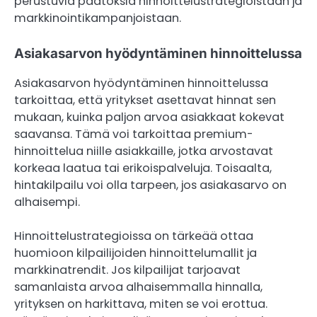
perustuvia päätöksiä hinnoittelustrategioistaan ja
markkinointikampanjoistaan.
Asiakasarvon hyödyntäminen hinnoittelussa
Asiakasarvon hyödyntäminen hinnoittelussa
tarkoittaa, että yritykset asettavat hinnat sen
mukaan, kuinka paljon arvoa asiakkaat kokevat
saavansa. Tämä voi tarkoittaa premium-
hinnoittelua niille asiakkaille, jotka arvostavat
korkeaa laatua tai erikoispalveluja. Toisaalta,
hintakilpailu voi olla tarpeen, jos asiakasarvo on
alhaisempi.
Hinnoittelustrategioissa on tärkeää ottaa
huomioon kilpailijoiden hinnoittelumallit ja
markkinatrendit. Jos kilpailijat tarjoavat
samanlaista arvoa alhaisemmalla hinnalla,
yrityksen on harkittava, miten se voi erottua.