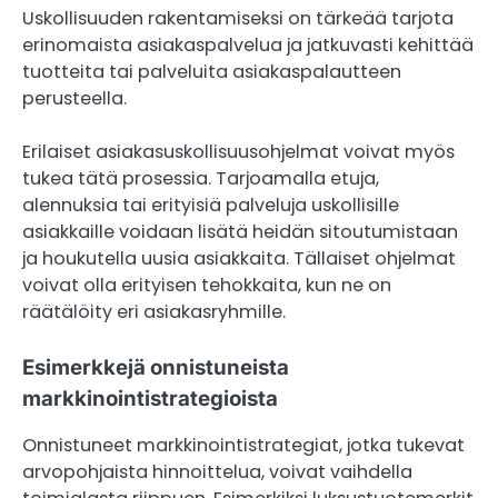
Uskollisuuden rakentamiseksi on tärkeää tarjota
erinomaista asiakaspalvelua ja jatkuvasti kehittää
tuotteita tai palveluita asiakaspalautteen
perusteella.
Erilaiset asiakasuskollisuusohjelmat voivat myös
tukea tätä prosessia. Tarjoamalla etuja,
alennuksia tai erityisiä palveluja uskollisille
asiakkaille voidaan lisätä heidän sitoutumistaan
ja houkutella uusia asiakkaita. Tällaiset ohjelmat
voivat olla erityisen tehokkaita, kun ne on
räätälöity eri asiakasryhmille.
Esimerkkejä onnistuneista
markkinointistrategioista
Onnistuneet markkinointistrategiat, jotka tukevat
arvopohjaista hinnoittelua, voivat vaihdella