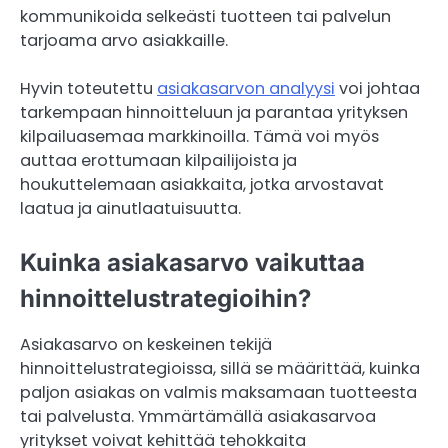
kommunikoida selkeästi tuotteen tai palvelun
tarjoama arvo asiakkaille.
Hyvin toteutettu
asiakasarvon analyysi
voi johtaa
tarkempaan hinnoitteluun ja parantaa yrityksen
kilpailuasemaa markkinoilla. Tämä voi myös
auttaa erottumaan kilpailijoista ja
houkuttelemaan asiakkaita, jotka arvostavat
laatua ja ainutlaatuisuutta.
Kuinka asiakasarvo vaikuttaa
hinnoittelustrategioihin?
Asiakasarvo on keskeinen tekijä
hinnoittelustrategioissa, sillä se määrittää, kuinka
paljon asiakas on valmis maksamaan tuotteesta
tai palvelusta. Ymmärtämällä asiakasarvoa
yritykset voivat kehittää tehokkaita