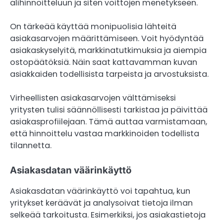
alihinnoitteluun ja siten voittojen menetykseen.
On tärkeää käyttää monipuolisia lähteitä
asiakasarvojen määrittämiseen. Voit hyödyntää
asiakaskyselyitä, markkinatutkimuksia ja aiempia
ostopäätöksiä. Näin saat kattavamman kuvan
asiakkaiden todellisista tarpeista ja arvostuksista.
Virheellisten asiakasarvojen välttämiseksi
yritysten tulisi säännöllisesti tarkistaa ja päivittää
asiakasprofiilejaan. Tämä auttaa varmistamaan,
että hinnoittelu vastaa markkinoiden todellista
tilannetta.
Asiakasdatan väärinkäyttö
Asiakasdatan väärinkäyttö voi tapahtua, kun
yritykset keräävät ja analysoivat tietoja ilman
selkeää tarkoitusta. Esimerkiksi, jos asiakastietoja