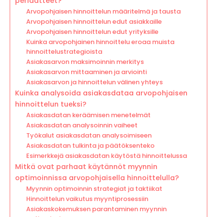
periaatteet?
Arvopohjaisen hinnoittelun määritelmä ja tausta
Arvopohjaisen hinnoittelun edut asiakkaille
Arvopohjaisen hinnoittelun edut yrityksille
Kuinka arvopohjainen hinnoittelu eroaa muista
hinnoittelustrategioista
Asiakasarvon maksimoinnin merkitys
Asiakasarvon mittaaminen ja arviointi
Asiakasarvon ja hinnoittelun välinen yhteys
Kuinka analysoida asiakasdataa arvopohjaisen
hinnoittelun tueksi?
Asiakasdatan keräämisen menetelmät
Asiakasdatan analysoinnin vaiheet
Työkalut asiakasdatan analysoimiseen
Asiakasdatan tulkinta ja päätöksenteko
Esimerkkejä asiakasdatan käytöstä hinnoittelussa
Mitkä ovat parhaat käytännöt myynnin
optimoinnissa arvopohjaisella hinnoittelulla?
Myynnin optimoinnin strategiat ja taktiikat
Hinnoittelun vaikutus myyntiprosessiin
Asiakaskokemuksen parantaminen myynnin