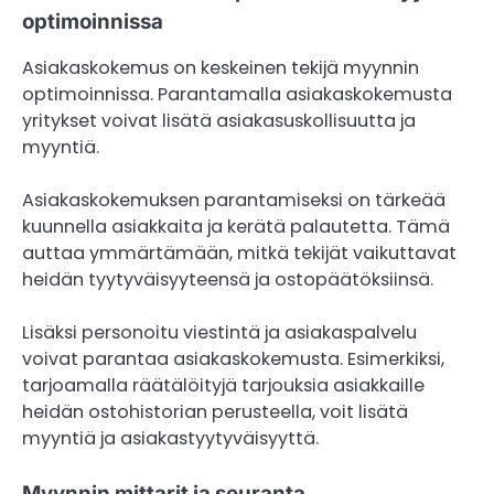
optimoinnissa
Asiakaskokemus on keskeinen tekijä myynnin
optimoinnissa. Parantamalla asiakaskokemusta
yritykset voivat lisätä asiakasuskollisuutta ja
myyntiä.
Asiakaskokemuksen parantamiseksi on tärkeää
kuunnella asiakkaita ja kerätä palautetta. Tämä
auttaa ymmärtämään, mitkä tekijät vaikuttavat
heidän tyytyväisyyteensä ja ostopäätöksiinsä.
Lisäksi personoitu viestintä ja asiakaspalvelu
voivat parantaa asiakaskokemusta. Esimerkiksi,
tarjoamalla räätälöityjä tarjouksia asiakkaille
heidän ostohistorian perusteella, voit lisätä
myyntiä ja asiakastyytyväisyyttä.
Myynnin mittarit ja seuranta