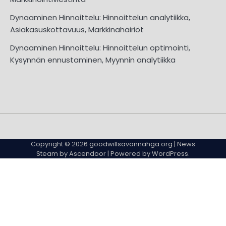
Dynaaminen Hinnoittelu: Hinnoittelun analytiikka,
Asiakasuskottavuus, Markkinahäiriöt
Dynaaminen Hinnoittelu: Hinnoittelun optimointi,
Kysynnän ennustaminen, Myynnin analytiikka
About
Contact
Cookie
Privacy
Sitemap
Terms
Us
Us
Policy
Policy
and
Copyright © 2026
goodwillsavannahga.org
| News
Conditions
Steam by
Ascendoor
| Powered by
WordPress
.