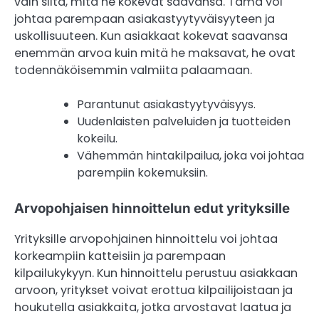
vain siitä, mitä he kokevat saavansa. Tämä voi
johtaa parempaan asiakastyytyväisyyteen ja
uskollisuuteen. Kun asiakkaat kokevat saavansa
enemmän arvoa kuin mitä he maksavat, he ovat
todennäköisemmin valmiita palaamaan.
Parantunut asiakastyytyväisyys.
Uudenlaisten palveluiden ja tuotteiden
kokeilu.
Vähemmän hintakilpailua, joka voi johtaa
parempiin kokemuksiin.
Arvopohjaisen hinnoittelun edut yrityksille
Yrityksille arvopohjainen hinnoittelu voi johtaa
korkeampiin katteisiin ja parempaan
kilpailukykyyn. Kun hinnoittelu perustuu asiakkaan
arvoon, yritykset voivat erottua kilpailijoistaan ja
houkutella asiakkaita, jotka arvostavat laatua ja