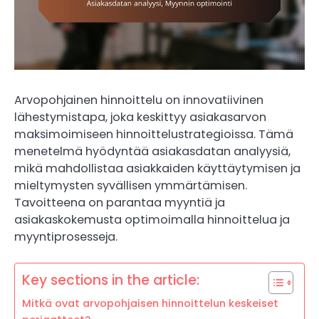
Arvopohjainen hinnoittelu on innovatiivinen
lähestymistapa, joka keskittyy asiakasarvon
maksimoimiseen hinnoittelustrategioissa. Tämä
menetelmä hyödyntää asiakasdatan analyysiä,
mikä mahdollistaa asiakkaiden käyttäytymisen ja
mieltymysten syvällisen ymmärtämisen.
Tavoitteena on parantaa myyntiä ja
asiakaskokemusta optimoimalla hinnoittelua ja
myyntiprosesseja.
Key sections in the article:
Mitkä ovat arvopohjaisen hinnoittelun keskeiset