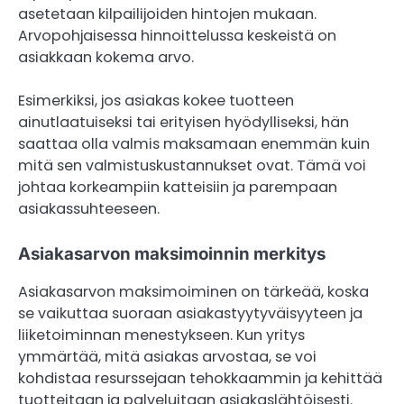
asetetaan kilpailijoiden hintojen mukaan.
Arvopohjaisessa hinnoittelussa keskeistä on
asiakkaan kokema arvo.
Esimerkiksi, jos asiakas kokee tuotteen
ainutlaatuiseksi tai erityisen hyödylliseksi, hän
saattaa olla valmis maksamaan enemmän kuin
mitä sen valmistuskustannukset ovat. Tämä voi
johtaa korkeampiin katteisiin ja parempaan
asiakassuhteeseen.
Asiakasarvon maksimoinnin merkitys
Asiakasarvon maksimoiminen on tärkeää, koska
se vaikuttaa suoraan asiakastyytyväisyyteen ja
liiketoiminnan menestykseen. Kun yritys
ymmärtää, mitä asiakas arvostaa, se voi
kohdistaa resurssejaan tehokkaammin ja kehittää
tuotteitaan ja palveluitaan asiakaslähtöisesti.