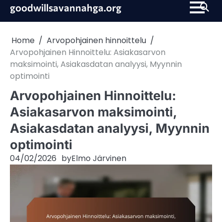
Skip
goodwillsavannahga.org
to
content
Home
Arvopohjainen hinnoittelu
Arvopohjainen Hinnoittelu: Asiakasarvon
maksimointi, Asiakasdatan analyysi, Myynnin
optimointi
Arvopohjainen Hinnoittelu:
Asiakasarvon maksimointi,
Asiakasdatan analyysi, Myynnin
optimointi
04/02/2026
by
Elmo Järvinen