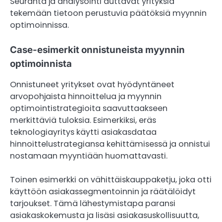
Seuranta ja analysointi auttavat yrityksiä
tekemään tietoon perustuvia päätöksiä myynnin
optimoinnissa.
Case-esimerkit onnistuneista myynnin
optimoinnista
Onnistuneet yritykset ovat hyödyntäneet
arvopohjaista hinnoittelua ja myynnin
optimointistrategioita saavuttaakseen
merkittäviä tuloksia. Esimerkiksi, eräs
teknologiayritys käytti asiakasdataa
hinnoittelustrategiansa kehittämisessä ja onnistui
nostamaan myyntiään huomattavasti.
Toinen esimerkki on vähittäiskauppaketju, joka otti
käyttöön asiakassegmentoinnin ja räätälöidyt
tarjoukset. Tämä lähestymistapa paransi
asiakaskokemusta ja lisäsi asiakasuskollisuutta,