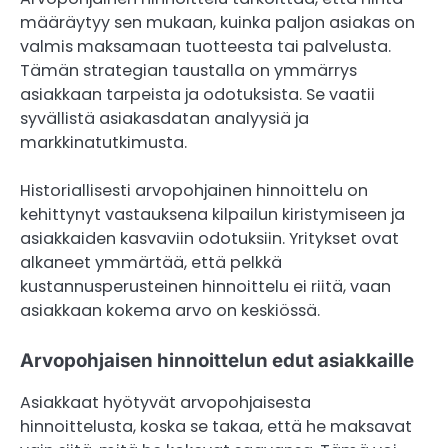
määräytyy sen mukaan, kuinka paljon asiakas on
valmis maksamaan tuotteesta tai palvelusta.
Tämän strategian taustalla on ymmärrys
asiakkaan tarpeista ja odotuksista. Se vaatii
syvällistä asiakasdatan analyysiä ja
markkinatutkimusta.
Historiallisesti arvopohjainen hinnoittelu on
kehittynyt vastauksena kilpailun kiristymiseen ja
asiakkaiden kasvaviin odotuksiin. Yritykset ovat
alkaneet ymmärtää, että pelkkä
kustannusperusteinen hinnoittelu ei riitä, vaan
asiakkaan kokema arvo on keskiössä.
Arvopohjaisen hinnoittelun edut asiakkaille
Asiakkaat hyötyvät arvopohjaisesta
hinnoittelusta, koska se takaa, että he maksavat