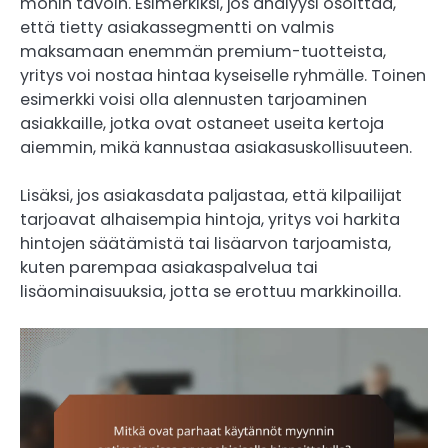
monin tavoin. Esimerkiksi, jos analyysi osoittaa,
että tietty asiakassegmentti on valmis
maksamaan enemmän premium-tuotteista,
yritys voi nostaa hintaa kyseiselle ryhmälle. Toinen
esimerkki voisi olla alennusten tarjoaminen
asiakkaille, jotka ovat ostaneet useita kertoja
aiemmin, mikä kannustaa asiakasuskollisuuteen.
Lisäksi, jos asiakasdata paljastaa, että kilpailijat
tarjoavat alhaisempia hintoja, yritys voi harkita
hintojen säätämistä tai lisäarvon tarjoamista,
kuten parempaa asiakaspalvelua tai
lisäominaisuuksia, jotta se erottuu markkinoilla.