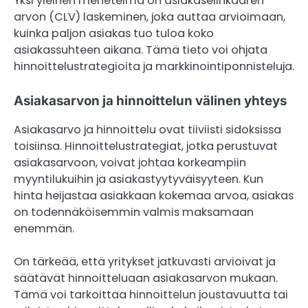
Yksi yleinen menetelmä on asiakaselinkaaren
arvon (CLV) laskeminen, joka auttaa arvioimaan,
kuinka paljon asiakas tuo tuloa koko
asiakassuhteen aikana. Tämä tieto voi ohjata
hinnoittelustrategioita ja markkinointiponnisteluja.
Asiakasarvon ja hinnoittelun välinen yhteys
Asiakasarvo ja hinnoittelu ovat tiiviisti sidoksissa
toisiinsa. Hinnoittelustrategiat, jotka perustuvat
asiakasarvoon, voivat johtaa korkeampiin
myyntilukuihin ja asiakastyytyväisyyteen. Kun
hinta heijastaa asiakkaan kokemaa arvoa, asiakas
on todennäköisemmin valmis maksamaan
enemmän.
On tärkeää, että yritykset jatkuvasti arvioivat ja
säätävät hinnoitteluaan asiakasarvon mukaan.
Tämä voi tarkoittaa hinnoittelun joustavuutta tai